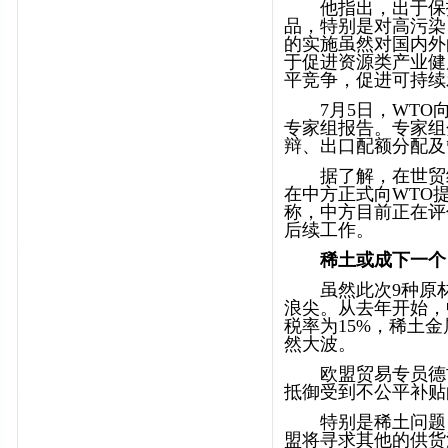
他指出，出于保护
品，特别是对高污染
的实施虽然对国内外
于促进资源类产业健
平竞争，促进可持续
7月5日，WTO向
专家组报告。专家组
辩、出口配额分配及
据了解，在世贸组
在中方正式向WTO
称，中方目前正在评
后续工作。
稀土或成下一个
虽然此次9种原材
浪尖。从去年开始，
税率为15%，稀土
然大波。
欧盟贸易专员德古
抵御受到不公平补贴
特别是稀土问题，
盟将寻求其他的供货