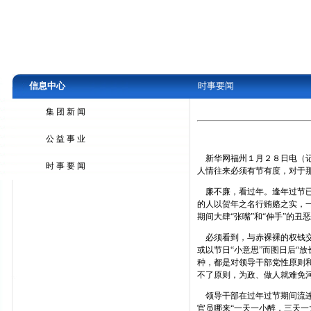
信息中心
时事要闻
集团新闻
公益事业
新华网福州１月２８日电（记
时事要闻
人情往来必须有节有度，对于
廉不廉，看过年。逢年过节已
的人以贺年之名行贿赂之实，
期间大肆“张嘴”和“伸手”的
必须看到，与赤裸裸的权钱交易
或以节日“小意思”而图日后“
种，都是对领导干部党性原则和
不了原则，为政、做人就难免
领导干部在过年过节期间流连
官员哪来“一天一小醉，三天一